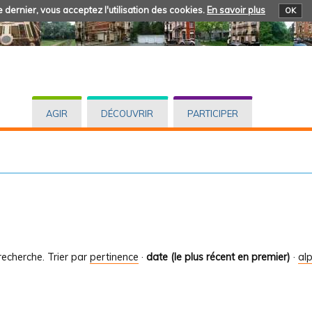
 dernier, vous acceptez l'utilisation des cookies.
En savoir plus
OK
AGIR
DÉCOUVRIR
PARTICIPER
recherche.
Trier par
pertinence
·
date (le plus récent en premier)
·
al