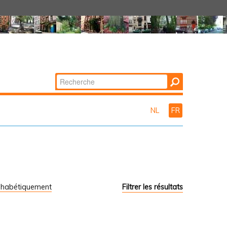
Chercher par
Recherche
avancée…
NL
FR
phabétiquement
Filtrer les résultats