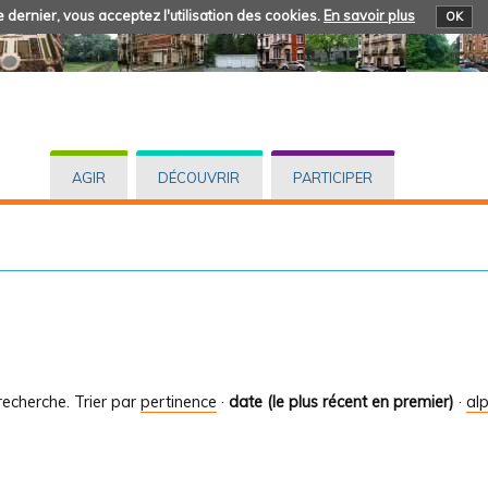
 dernier, vous acceptez l'utilisation des cookies.
En savoir plus
OK
AGIR
DÉCOUVRIR
PARTICIPER
recherche.
Trier par
pertinence
·
date (le plus récent en premier)
·
al