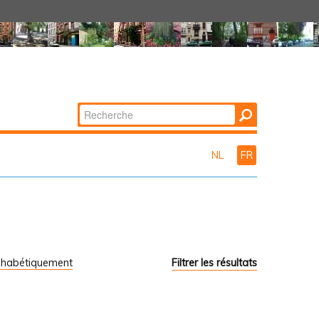
Chercher par
Recherche
avancée…
NL
FR
phabétiquement
Filtrer les résultats