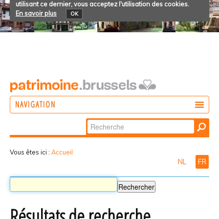
utilisant ce dernier, vous acceptez l'utilisation des cookies.
En savoir plus
OK
NAVIGATION
Chercher par
AGIR
Recherche
DÉCOUVRIR
avancée…
Vous êtes ici :
Accueil
NL
FR
PARTICIPER
Résultats de recherche