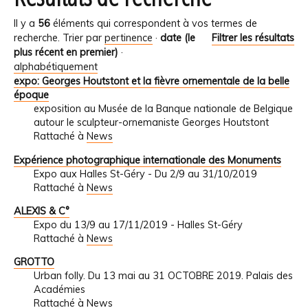
Il y a
56
éléments qui correspondent à vos termes de
recherche.
Trier par
pertinence
·
date (le
Filtrer les résultats
plus récent en premier)
·
alphabétiquement
expo: Georges Houtstont et la fièvre ornementale de la belle
époque
exposition au Musée de la Banque nationale de Belgique
autour le sculpteur-ornemaniste Georges Houtstont
Rattaché à
News
Expérience photographique internationale des Monuments
Expo aux Halles St-Géry - Du 2/9 au 31/10/2019
Rattaché à
News
ALEXIS & C°
Expo du 13/9 au 17/11/2019 - Halles St-Géry
Rattaché à
News
GROTTO
Urban folly. Du 13 mai au 31 OCTOBRE 2019. Palais des
Académies
Rattaché à
News