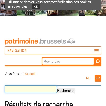
utilisant ce dernier, vous acceptez l'utilisation des cookies.
En savoir plus
OK
NAVIGATION
Chercher par
AGIR
Recherche
DÉCOUVRIR
avancée…
Vous êtes ici :
Accueil
NL
FR
PARTICIPER
Résultats de recherche