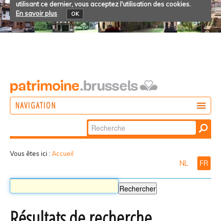
utilisant ce dernier, vous acceptez l'utilisation des cookies.
En savoir plus
OK
NAVIGATION
Chercher par
AGIR
Recherche
DÉCOUVRIR
avancée…
Vous êtes ici :
Accueil
NL
FR
PARTICIPER
Résultats de recherche