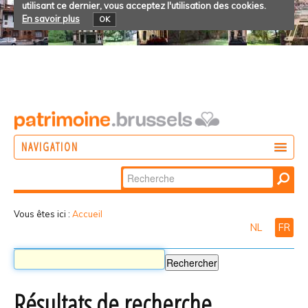
utilisant ce dernier, vous acceptez l'utilisation des cookies.
En savoir plus
OK
NAVIGATION
Chercher par
AGIR
Recherche
DÉCOUVRIR
avancée…
Vous êtes ici :
Accueil
NL
FR
PARTICIPER
Résultats de recherche