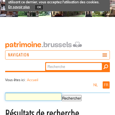
utilisant ce dernier, vous acceptez l'utilisation des cookies.
En savoir plus
OK
NAVIGATION
Chercher par
AGIR
Recherche
DÉCOUVRIR
avancée…
Vous êtes ici :
Accueil
NL
FR
PARTICIPER
Résultats de recherche