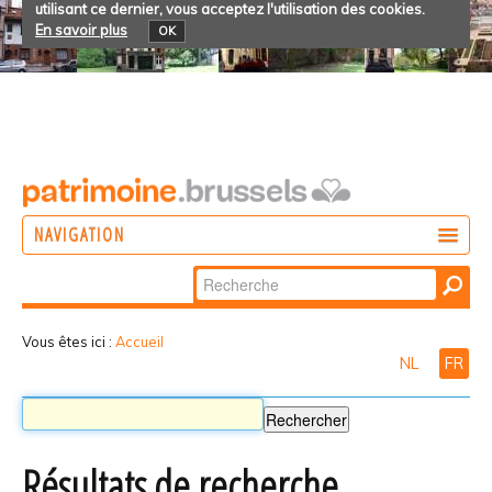
utilisant ce dernier, vous acceptez l'utilisation des cookies.
En savoir plus
OK
NAVIGATION
Chercher par
AGIR
Recherche
DÉCOUVRIR
avancée…
Vous êtes ici :
Accueil
NL
FR
PARTICIPER
Résultats de recherche