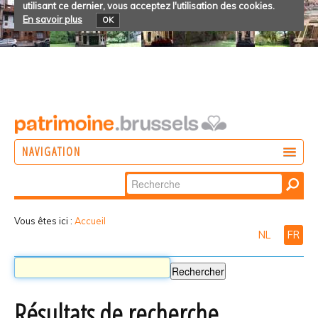
utilisant ce dernier, vous acceptez l'utilisation des cookies.
En savoir plus
OK
NAVIGATION
Chercher par
AGIR
Recherche
DÉCOUVRIR
avancée…
Vous êtes ici :
Accueil
NL
FR
PARTICIPER
Résultats de recherche