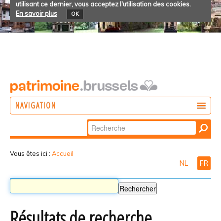
utilisant ce dernier, vous acceptez l'utilisation des cookies.
En savoir plus
OK
NAVIGATION
Chercher par
AGIR
Recherche
DÉCOUVRIR
avancée…
Vous êtes ici :
Accueil
NL
FR
PARTICIPER
Résultats de recherche