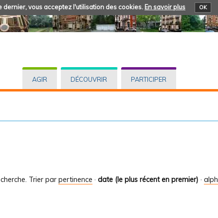
 dernier, vous acceptez l'utilisation des cookies.
En savoir plus
OK
AGIR
DÉCOUVRIR
PARTICIPER
cherche.
Trier par
pertinence
·
date (le plus récent en premier)
·
alp