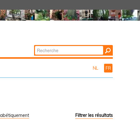
Chercher par
Recherche
avancée…
NL
FR
habétiquement
Filtrer les résultats