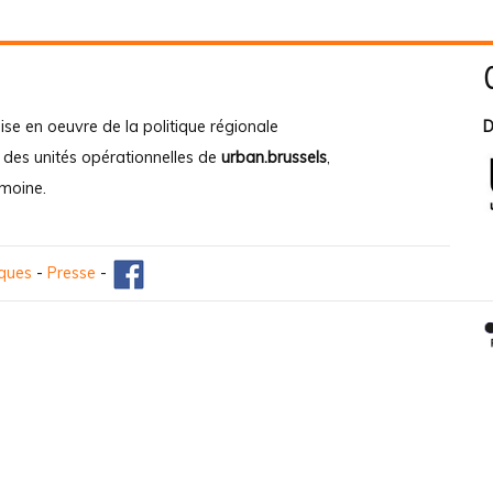
ise en oeuvre de la politique régionale
D
e des unités opérationnelles de
urban.brussels
,
imoine
.
iques
-
Presse
-