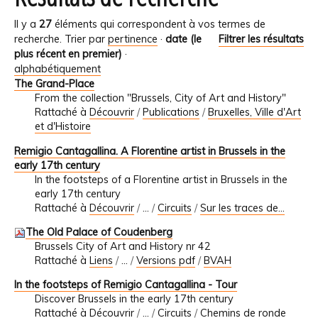
Il y a
27
éléments qui correspondent à vos termes de
recherche.
Trier par
pertinence
·
date (le
Filtrer les résultats
plus récent en premier)
·
alphabétiquement
The Grand-Place
From the collection "Brussels, City of Art and History"
Rattaché à
Découvrir
/
Publications
/
Bruxelles, Ville d'Art
et d'Histoire
Remigio Cantagallina. A Florentine artist in Brussels in the
early 17th century
In the footsteps of a Florentine artist in Brussels in the
early 17th century
Rattaché à
Découvrir
/
…
/
Circuits
/
Sur les traces de...
The Old Palace of Coudenberg
Brussels City of Art and History nr 42
Rattaché à
Liens
/
…
/
Versions pdf
/
BVAH
In the footsteps of Remigio Cantagallina - Tour
Discover Brussels in the early 17th century
Rattaché à
Découvrir
/
…
/
Circuits
/
Chemins de ronde