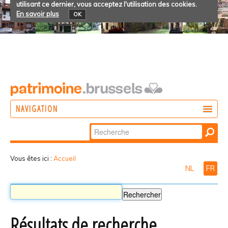
utilisant ce dernier, vous acceptez l'utilisation des cookies.
En savoir plus
OK
NAVIGATION
Chercher par
AGIR
Recherche
DÉCOUVRIR
avancée…
Vous êtes ici :
Accueil
NL
FR
PARTICIPER
Résultats de recherche