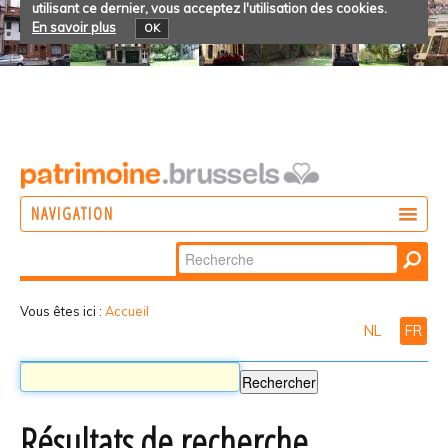
utilisant ce dernier, vous acceptez l'utilisation des cookies.
En savoir plus
OK
NAVIGATION
Chercher par
AGIR
Recherche
DÉCOUVRIR
avancée…
Vous êtes ici :
Accueil
NL
FR
PARTICIPER
Résultats de recherche