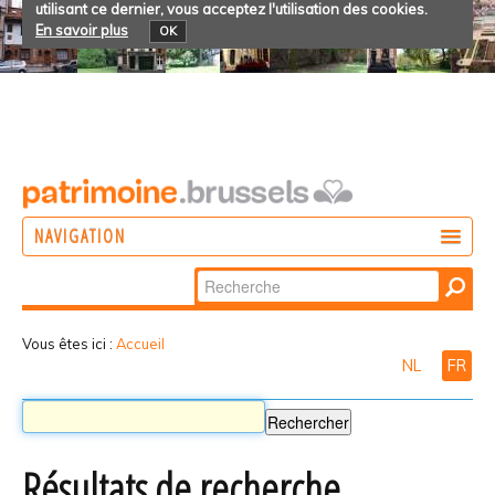
utilisant ce dernier, vous acceptez l'utilisation des cookies.
En savoir plus
OK
NAVIGATION
Chercher par
AGIR
Recherche
DÉCOUVRIR
avancée…
Vous êtes ici :
Accueil
NL
FR
PARTICIPER
Résultats de recherche