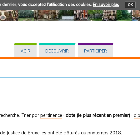
 dernier, vous acceptez l'utilisation des cookies.
En savoir plus
OK
AGIR
DÉCOUVRIR
PARTICIPER
recherche.
Trier par
pertinence
·
date (le plus récent en premier)
·
al
de Justice de Bruxelles ont été clôturés au printemps 2018.