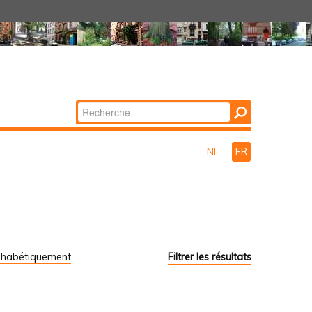
Chercher par
Recherche
avancée…
NL
FR
phabétiquement
Filtrer les résultats