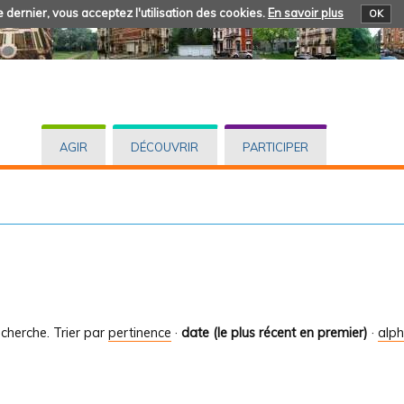
 dernier, vous acceptez l'utilisation des cookies.
En savoir plus
OK
AGIR
DÉCOUVRIR
PARTICIPER
cherche.
Trier par
pertinence
·
date (le plus récent en premier)
·
alp