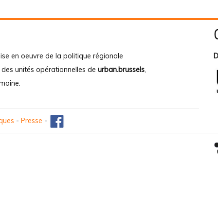
ise en oeuvre de la politique régionale
D
e des unités opérationnelles de
urban.brussels
,
imoine
.
iques
-
Presse
-