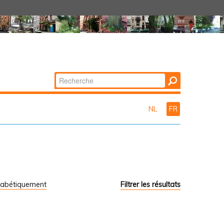
Chercher par
Recherche
avancée…
NL
FR
habétiquement
Filtrer les résultats