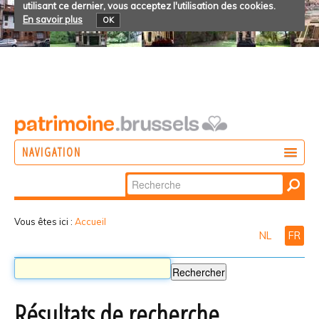
utilisant ce dernier, vous acceptez l'utilisation des cookies.
En savoir plus
OK
NAVIGATION
Chercher par
AGIR
Recherche
DÉCOUVRIR
avancée…
Vous êtes ici :
Accueil
NL
FR
PARTICIPER
Résultats de recherche