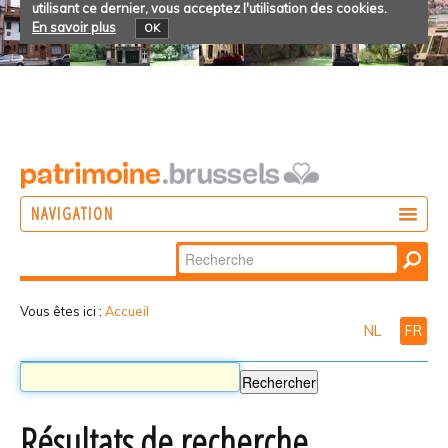
utilisant ce dernier, vous acceptez l'utilisation des cookies.
En savoir plus
OK
NAVIGATION
Chercher par
AGIR
Recherche
DÉCOUVRIR
avancée…
Vous êtes ici :
Accueil
NL
FR
PARTICIPER
Résultats de recherche