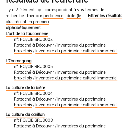
Il y a
7
éléments qui correspondent à vos termes de
recherche.
Trier par
pertinence
·
date (le
Filtrer les résultats
plus récent en premier)
·
alphabétiquement
L'art de la fauconnerie
n°: PCI/CIE BRU0002
Rattaché à
Découvrir
/
Inventaires du patrimoine
bruxellois
/
Inventaire du patrimoine culturel immatériel
L'Ommegang
n°: PCI/CIE BRU0005
Rattaché à
Découvrir
/
Inventaires du patrimoine
bruxellois
/
Inventaire du patrimoine culturel immatériel
La culture de la bière
n°: PCI/CIE BRU0004
Rattaché à
Découvrir
/
Inventaires du patrimoine
bruxellois
/
Inventaire du patrimoine culturel immatériel
La culture du carillon
n°: PCI/CIE BRU0003
Rattaché à
Découvrir
/
Inventaires du patrimoine