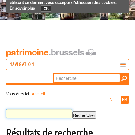
utilisant ce dernier, vous acceptez l'utilisation des cookies.
En savoir plus
OK
NAVIGATION
Chercher par
AGIR
Recherche
DÉCOUVRIR
avancée…
Vous êtes ici :
Accueil
NL
FR
PARTICIPER
Résultats de recherche