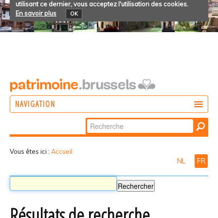
utilisant ce dernier, vous acceptez l'utilisation des cookies.
En savoir plus
OK
NAVIGATION
Chercher par
AGIR
Recherche
DÉCOUVRIR
avancée…
Vous êtes ici :
Accueil
NL
FR
PARTICIPER
Résultats de recherche