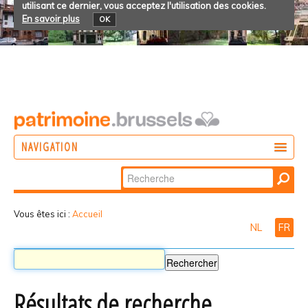
utilisant ce dernier, vous acceptez l'utilisation des cookies.
En savoir plus
OK
NAVIGATION
Chercher par
AGIR
Recherche
DÉCOUVRIR
avancée…
Vous êtes ici :
Accueil
NL
FR
PARTICIPER
Résultats de recherche