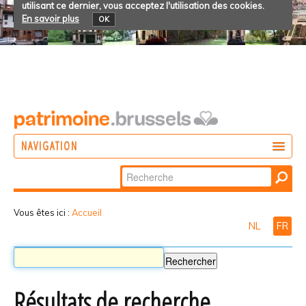
utilisant ce dernier, vous acceptez l'utilisation des cookies.
En savoir plus
OK
NAVIGATION
Chercher par
AGIR
Recherche
DÉCOUVRIR
avancée…
Vous êtes ici :
Accueil
NL
FR
PARTICIPER
Résultats de recherche