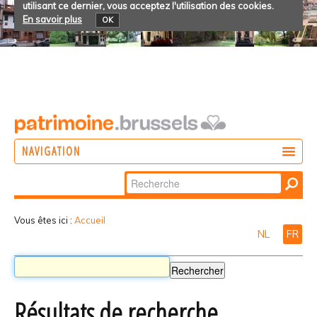
utilisant ce dernier, vous acceptez l'utilisation des cookies.
En savoir plus
OK
NAVIGATION
Chercher par
AGIR
Recherche
DÉCOUVRIR
avancée…
Vous êtes ici :
Accueil
NL
FR
PARTICIPER
Résultats de recherche