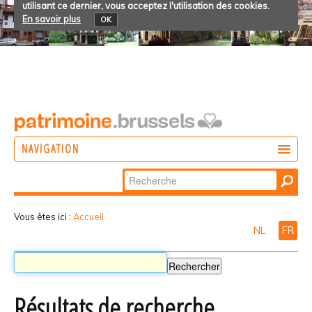
utilisant ce dernier, vous acceptez l'utilisation des cookies.
En savoir plus
OK
NAVIGATION
Chercher par
AGIR
Recherche
DÉCOUVRIR
avancée…
Vous êtes ici :
Accueil
NL
FR
PARTICIPER
Résultats de recherche