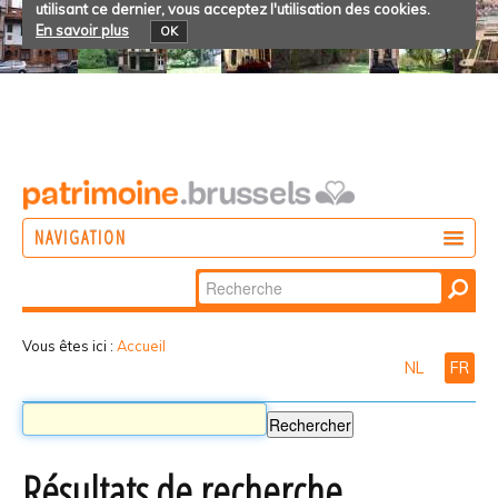
utilisant ce dernier, vous acceptez l'utilisation des cookies.
En savoir plus
OK
NAVIGATION
Chercher par
AGIR
Recherche
DÉCOUVRIR
avancée…
Vous êtes ici :
Accueil
NL
FR
PARTICIPER
Résultats de recherche