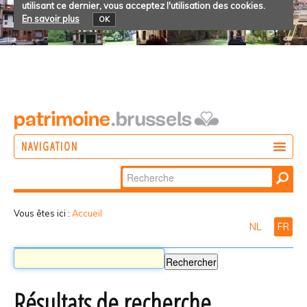
utilisant ce dernier, vous acceptez l'utilisation des cookies.
En savoir plus
OK
NAVIGATION
Chercher par
AGIR
Recherche
DÉCOUVRIR
avancée…
Vous êtes ici :
Accueil
NL
FR
PARTICIPER
Résultats de recherche