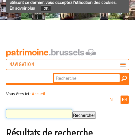
utilisant ce dernier, vous acceptez l'utilisation des cookies.
En savoir plus
OK
NAVIGATION
Chercher par
AGIR
Recherche
DÉCOUVRIR
avancée…
Vous êtes ici :
Accueil
NL
FR
PARTICIPER
Résultats de recherche