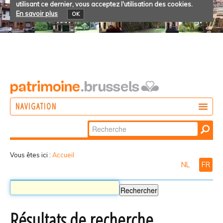
utilisant ce dernier, vous acceptez l'utilisation des cookies.
En savoir plus
OK
NAVIGATION
Chercher par
AGIR
Recherche
DÉCOUVRIR
avancée…
Vous êtes ici :
Accueil
NL
FR
PARTICIPER
Résultats de recherche