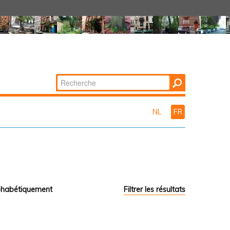
Chercher par
Recherche
avancée…
NL
FR
phabétiquement
Filtrer les résultats