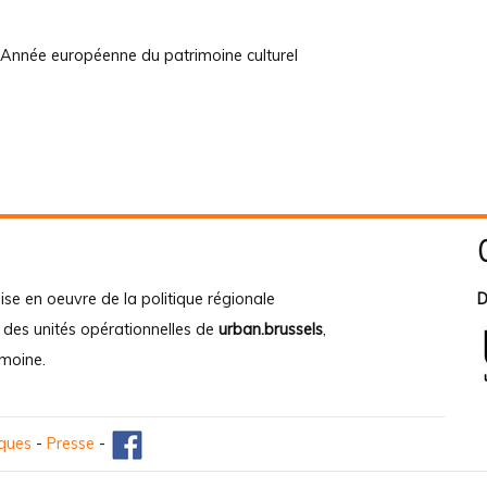
 Année européenne du patrimoine culturel
ise en oeuvre de la politique régionale
D
e des unités opérationnelles de
urban.brussels
,
imoine
.
iques
-
Presse
-