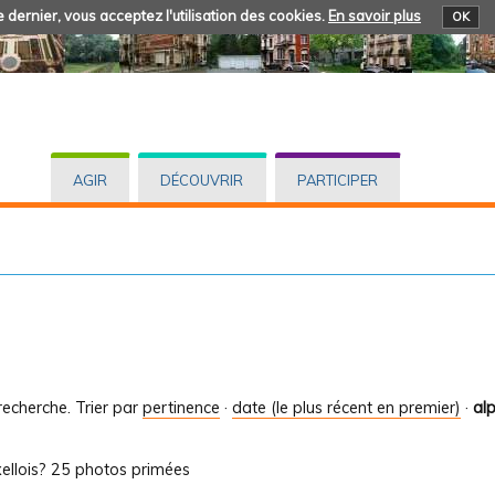
 dernier, vous acceptez l'utilisation des cookies.
En savoir plus
OK
AGIR
DÉCOUVRIR
PARTICIPER
recherche.
Trier par
pertinence
·
date (le plus récent en premier)
·
al
ellois? 25 photos primées