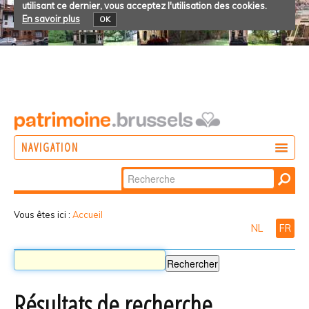
utilisant ce dernier, vous acceptez l'utilisation des cookies.
En savoir plus
OK
NAVIGATION
Chercher par
AGIR
Recherche
DÉCOUVRIR
avancée…
Vous êtes ici :
Accueil
NL
FR
PARTICIPER
Résultats de recherche