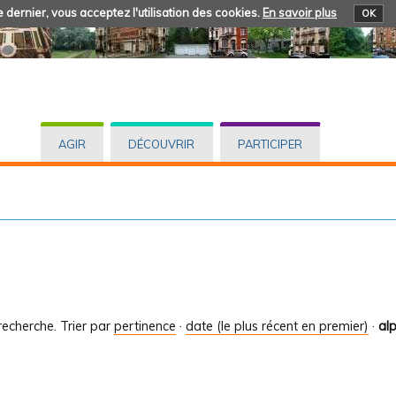
 dernier, vous acceptez l'utilisation des cookies.
En savoir plus
OK
AGIR
DÉCOUVRIR
PARTICIPER
recherche.
Trier par
pertinence
·
date (le plus récent en premier)
·
al