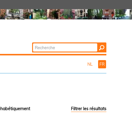
Chercher par
Recherche
avancée…
NL
FR
phabétiquement
Filtrer les résultats