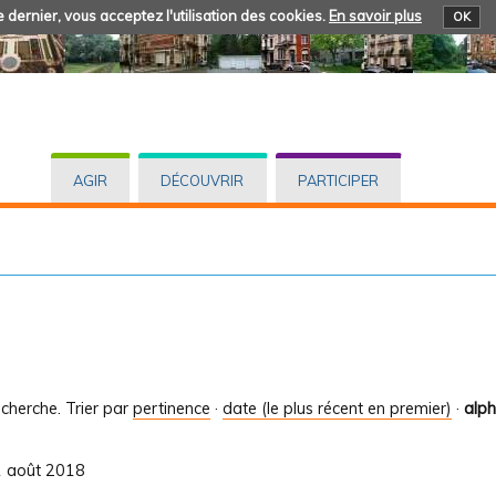
 dernier, vous acceptez l'utilisation des cookies.
En savoir plus
OK
AGIR
DÉCOUVRIR
PARTICIPER
cherche.
Trier par
pertinence
·
date (le plus récent en premier)
·
alp
31 août 2018