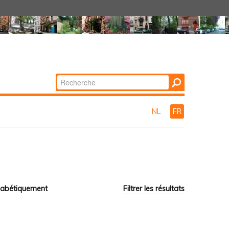
Chercher par
Recherche
avancée…
NL
FR
habétiquement
Filtrer les résultats