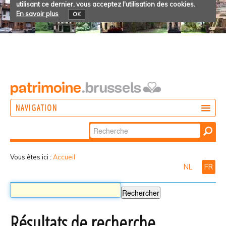
utilisant ce dernier, vous acceptez l'utilisation des cookies.
En savoir plus
OK
NAVIGATION
Chercher par
AGIR
Recherche
DÉCOUVRIR
avancée…
Vous êtes ici :
Accueil
NL
FR
PARTICIPER
Résultats de recherche