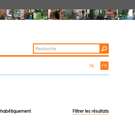
Chercher par
Recherche
avancée…
NL
FR
phabétiquement
Filtrer les résultats