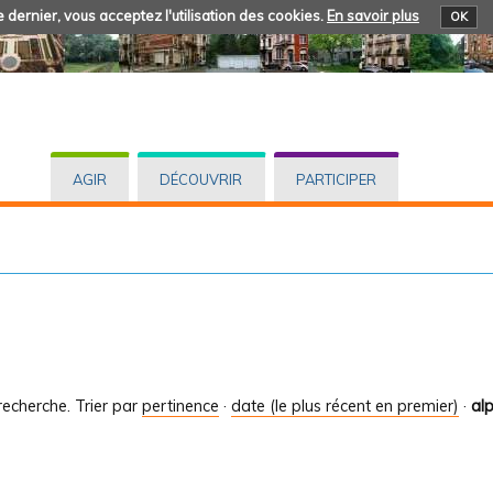
 dernier, vous acceptez l'utilisation des cookies.
En savoir plus
OK
AGIR
DÉCOUVRIR
PARTICIPER
recherche.
Trier par
pertinence
·
date (le plus récent en premier)
·
al