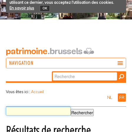
utilisant ce dernier, vous acceptez l'utilisation des cookies.
En savoir plus
OK
NAVIGATION
Chercher par
AGIR
Recherche
DÉCOUVRIR
avancée…
Vous êtes ici :
Accueil
NL
FR
PARTICIPER
Résultats de recherche