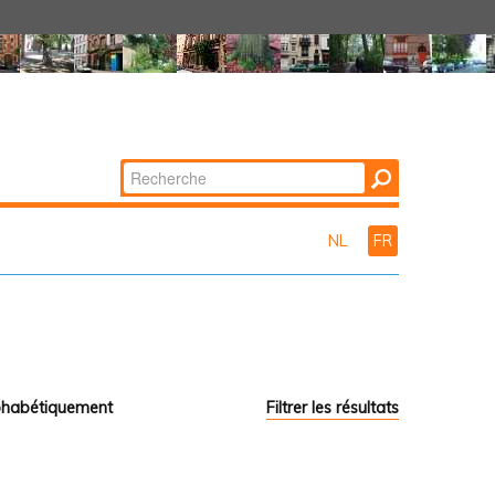
Chercher par
Recherche
avancée…
NL
FR
phabétiquement
Filtrer les résultats