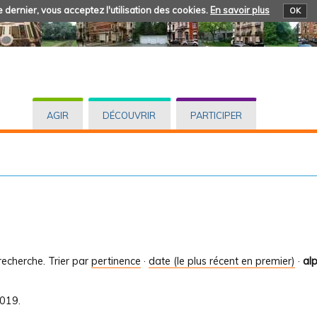
 dernier, vous acceptez l'utilisation des cookies.
En savoir plus
OK
AGIR
DÉCOUVRIR
PARTICIPER
recherche.
Trier par
pertinence
·
date (le plus récent en premier)
·
al
2019.