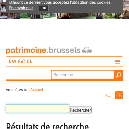
utilisant ce dernier, vous acceptez l'utilisation des cookies.
En savoir plus
OK
NAVIGATION
Chercher par
AGIR
Recherche
DÉCOUVRIR
avancée…
Vous êtes ici :
Accueil
NL
FR
PARTICIPER
Résultats de recherche