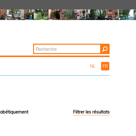
Chercher par
Recherche
avancée…
NL
FR
habétiquement
Filtrer les résultats