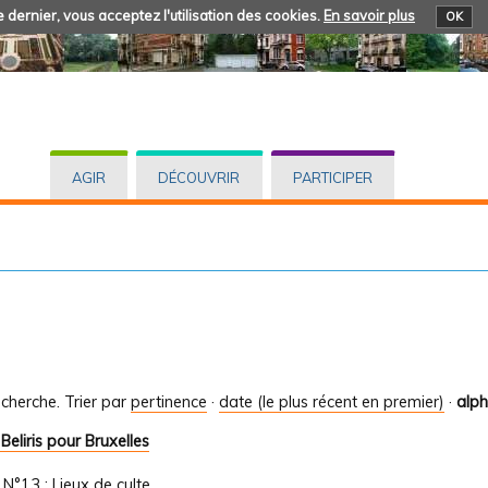
 dernier, vous acceptez l'utilisation des cookies.
En savoir plus
OK
AGIR
DÉCOUVRIR
PARTICIPER
cherche.
Trier par
pertinence
·
date (le plus récent en premier)
·
alp
Beliris pour Bruxelles
/
N°13 : Lieux de culte