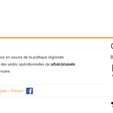
ise en oeuvre de la politique régionale
D
e des unités opérationnelles de
urban.brussels
,
imoine
.
iques
-
Presse
-