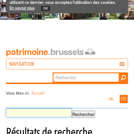
utilisant ce dernier, vous acceptez l'utilisation des cookies.
En savoir plus
OK
NAVIGATION
Chercher par
AGIR
Recherche
DÉCOUVRIR
avancée…
Vous êtes ici :
Accueil
NL
FR
PARTICIPER
Résultats de recherche