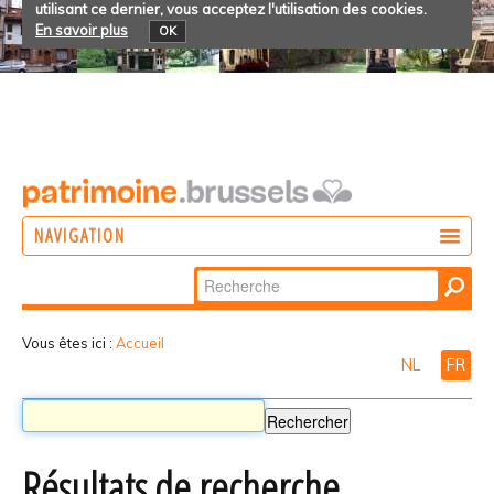
utilisant ce dernier, vous acceptez l'utilisation des cookies.
En savoir plus
OK
NAVIGATION
Chercher par
AGIR
Recherche
DÉCOUVRIR
avancée…
Vous êtes ici :
Accueil
NL
FR
PARTICIPER
Résultats de recherche