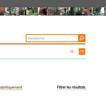
Chercher par
Recherche
avancée…
NL
FR
habétiquement
Filtrer les résultats