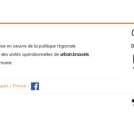
ise en oeuvre de la politique régionale
D
e des unités opérationnelles de
urban.brussels
,
imoine
.
iques
-
Presse
-