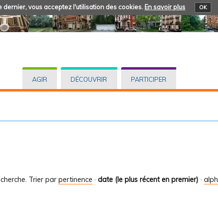
 dernier, vous acceptez l'utilisation des cookies.
En savoir plus
OK
AGIR
DÉCOUVRIR
PARTICIPER
cherche.
Trier par
pertinence
·
date (le plus récent en premier)
·
alp