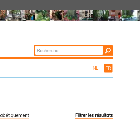
Chercher par
Recherche
avancée…
NL
FR
habétiquement
Filtrer les résultats