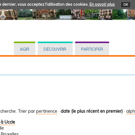
 dernier, vous acceptez l'utilisation des cookies.
En savoir plus
OK
AGIR
DÉCOUVRIR
PARTICIPER
cherche.
Trier par
pertinence
·
date (le plus récent en premier)
·
alp
 à Uccle
lle
 Bruxelles