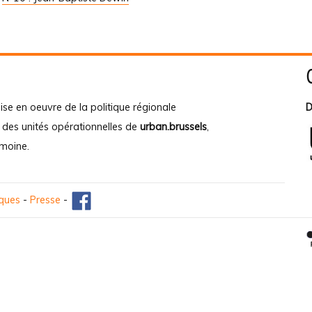
ise en oeuvre de la politique régionale
D
e des unités opérationnelles de
urban.brussels
,
imoine
.
iques
-
Presse
-