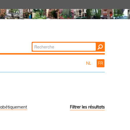
Chercher par
Recherche
avancée…
NL
FR
habétiquement
Filtrer les résultats