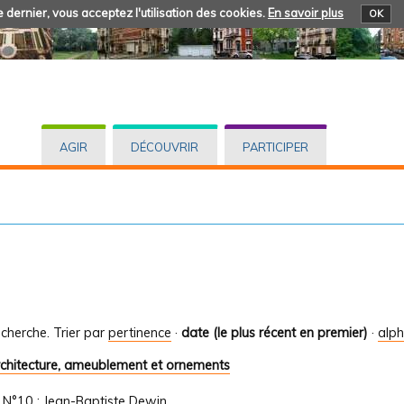
 dernier, vous acceptez l'utilisation des cookies.
En savoir plus
OK
AGIR
DÉCOUVRIR
PARTICIPER
cherche.
Trier par
pertinence
·
date (le plus récent en premier)
·
alp
rchitecture, ameublement et ornements
/
N°10 : Jean-Baptiste Dewin