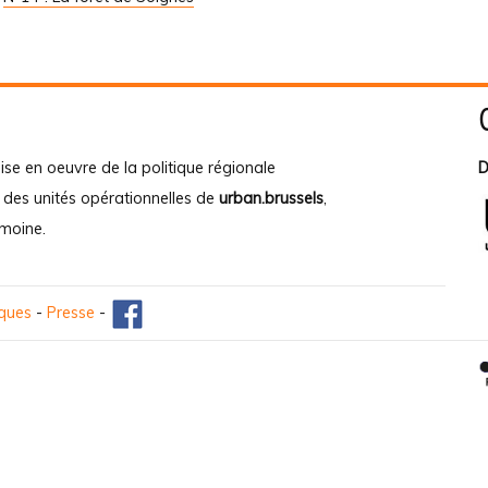
ise en oeuvre de la politique régionale
D
e des unités opérationnelles de
urban.brussels
,
imoine
.
iques
-
Presse
-