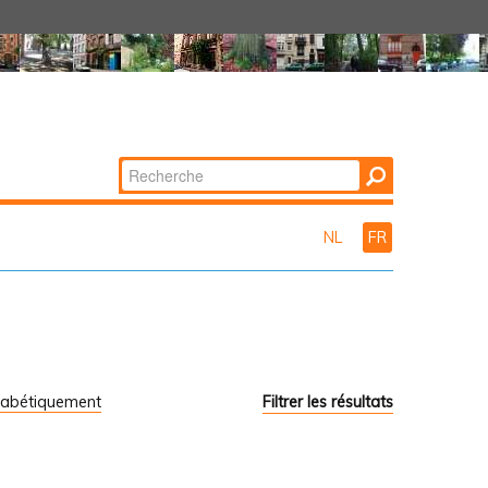
Chercher par
Recherche
avancée…
NL
FR
habétiquement
Filtrer les résultats