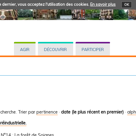
 dernier, vous acceptez l'utilisation des cookies.
En savoir plus
OK
AGIR
DÉCOUVRIR
PARTICIPER
cherche.
Trier par
pertinence
·
date (le plus récent en premier)
·
alp
éindustrielle.
/
N°14 : La forêt de Soignes