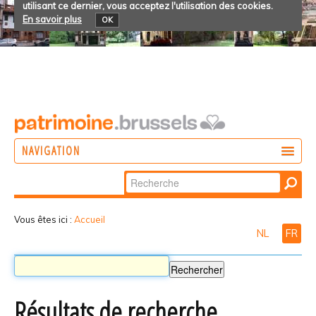
utilisant ce dernier, vous acceptez l'utilisation des cookies.
En savoir plus
OK
NAVIGATION
Chercher par
AGIR
Recherche
DÉCOUVRIR
avancée…
Vous êtes ici :
Accueil
NL
FR
PARTICIPER
Résultats de recherche