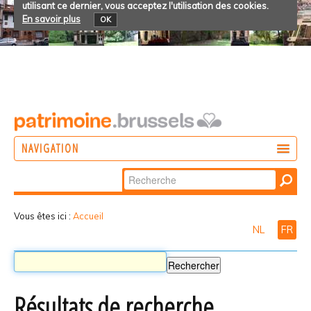
utilisant ce dernier, vous acceptez l'utilisation des cookies.
En savoir plus
OK
NAVIGATION
Chercher par
AGIR
Recherche
DÉCOUVRIR
avancée…
Vous êtes ici :
Accueil
NL
FR
PARTICIPER
Résultats de recherche