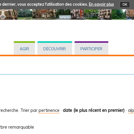
 dernier, vous acceptez l'utilisation des cookies.
En savoir plus
OK
AGIR
DÉCOUVRIR
PARTICIPER
recherche.
Trier par
pertinence
·
date (le plus récent en premier)
·
al
arbre remarquable