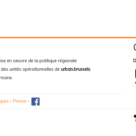
ise en oeuvre de la politique régionale
D
e des unités opérationnelles de
urban.brussels
,
imoine
.
iques
-
Presse
-