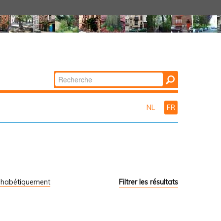
Chercher par
Recherche
avancée…
NL
FR
phabétiquement
Filtrer les résultats