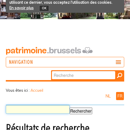
utilisant ce dernier, vous acceptez l'utilisation des cookies.
En savoir plus
OK
NAVIGATION
Chercher par
AGIR
Recherche
DÉCOUVRIR
avancée…
Vous êtes ici :
Accueil
NL
FR
PARTICIPER
Résultats de recherche