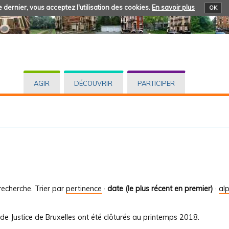
 dernier, vous acceptez l'utilisation des cookies.
En savoir plus
OK
AGIR
DÉCOUVRIR
PARTICIPER
recherche.
Trier par
pertinence
·
date (le plus récent en premier)
·
al
de Justice de Bruxelles ont été clôturés au printemps 2018.