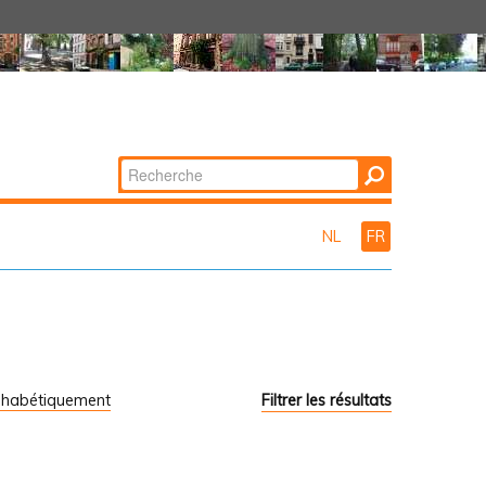
Chercher par
Recherche
avancée…
NL
FR
phabétiquement
Filtrer les résultats