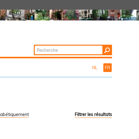
Chercher par
Recherche
avancée…
NL
FR
habétiquement
Filtrer les résultats